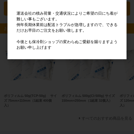
カートに入れる
運送会社の積み荷量・交通状況によりご希望の日にち着が
難しい事もございます。
例年長期休業前は配送トラブルが急増しますので、できる
おすすめ商品
だけお早目のご注文をお願い致します。
今後とも保冷剤ショップの変わらぬご愛顧を賜りますよう
お願い申し上げます
ポリフィルム 50g(TCP-50g) サイ
ポリフィルム 500g(CI-500g) サイズ
ポリフィルム
ズ 75mm×110mm（1結束 400個
150mm×250mm（1結束 32個入）
ズ 120m
入）
入）
すべてのおすすめ商品を見る