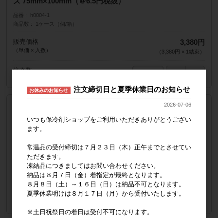
ズ 75mm×100mm（＠6.5円税抜）
品番
h0004-1
商品数
1ケース（個/箱）
販売価格
3,380円
（単価 × 入数）
（
3,380円
×
1
結束
）
注文数
注文締切日と夏季休業日のお知らせ
お休みのお知らせ
2026-07-06
ご指定便 宅急便 税抜
特値 不織布保冷剤 40g(CIF-40g) 5結束2600ヶ（260ヶ×
いつも保冷剤ショップをご利用いただきありがとうござい
10）サイズ 75mm×100mm（＠6円税抜）
ます。
品番
h0006-1
常温品の受付締切は７月２３日（木）正午までとさせてい
商品数
6ケース（個/箱）
ただきます。
凍結品につきましてはお問い合わせください。
販売価格
15,600円
納品は８月７日（金）着指定が最終となります。
（単価 × 入数）
（
3,120円
×
5
結束
）
８月８日（土）～１６日（日）は納品不可となります。
夏季休業明けは８月１７日（月）から受付いたします。
注文数
※土日祝祭日の着日は受付不可になります。