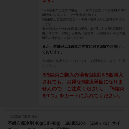
ます。
1～4結束のご注文の場合･･･一回のご注文につき送料￥100
0税抜になります。（一部地域を除く）
5結束以上ご注文の場合･･･沖縄・離島以外は送料無料にな
ります。
※ 沖縄地方やその他離島の場合、1結束に付き税抜\3980～
掛かります。 沖縄から離島（宮古島・石垣島等）やその他
離島の場合はご相談ください。
また、本商品は1結束ご注文に付き2箱でお届けし
ております。
※ 2箱で1結束となっております。お間違えないようご注意
ください。
※5結束ご購入の場合1結束を5個購入
されても、お得な5結束単価になりま
せんので、ご注意ください。 「5結束
を1つ」をカートに入れてください。
ご指定便 宅急便 税抜
不織布保冷剤 40g(CIF-40g) 1結束520ヶ（260ヶ×2）サイ