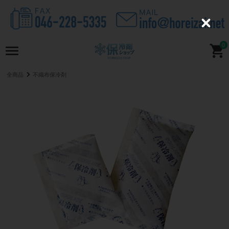
C
l
o
0
s
e
全商品
不織布保冷剤