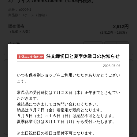
2） サイズ 75mm×100mm（＠5.6円税抜）
品番
p0004-1
商品数
1ケース（個/箱）
販売価格
2,912円
（単価 × 入数）
（
2,912円
×
1
結束
）
注文数
注文締切日と夏季休業日のお知らせ
お休みのお知らせ
2026-07-06
ご指定便 宅急便 税抜
特値 ポリフィルム保冷剤 40g(TCP-40g) 5結束2600ヶ
いつも保冷剤ショップをご利用いただきありがとうござい
（260ヶ×10）サイズ 75mm×100mm（＠4.9円税抜）
ます。
品番
p0006-1
常温品の受付締切は７月２３日（木）正午までとさせてい
商品数
5ケース（個/箱）
ただきます。
凍結品につきましてはお問い合わせください。
販売価格
12,740円
納品は８月７日（金）着指定が最終となります。
（単価 × 入数）
（
2,548円
×
5
結束
）
８月８日（土）～１６日（日）は納品不可となります。
夏季休業明けは８月１７日（月）から受付いたします。
注文数
※土日祝祭日の着日は受付不可になります。