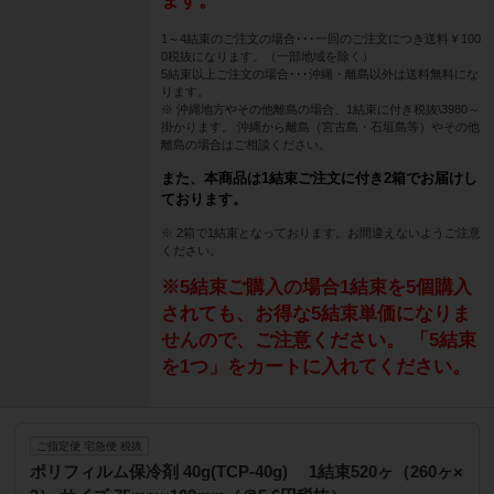
ます。
1～4結束のご注文の場合･･･一回のご注文につき送料￥100
0税抜になります。（一部地域を除く）
5結束以上ご注文の場合･･･沖縄・離島以外は送料無料にな
ります。
※ 沖縄地方やその他離島の場合、1結束に付き税抜\3980～
掛かります。 沖縄から離島（宮古島・石垣島等）やその他
離島の場合はご相談ください。
また、本商品は1結束ご注文に付き2箱でお届けし
ております。
※ 2箱で1結束となっております。お間違えないようご注意
ください。
※5結束ご購入の場合1結束を5個購入
されても、お得な5結束単価になりま
せんので、ご注意ください。 「5結束
を1つ」をカートに入れてください。
ご指定便 宅急便 税抜
ポリフィルム保冷剤 40g(TCP-40g) 1結束520ヶ（260ヶ×