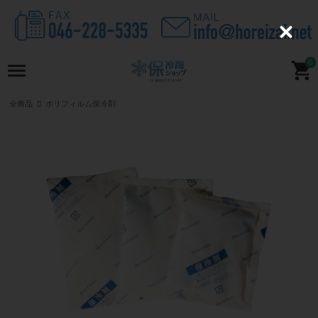
C
l
o
0
s
e
全商品
ポリフィルム保冷剤