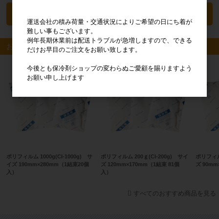
カートに入れる
運送会社の積み荷量・交通状況によりご希望の日にち着が
難しい事もございます。
例年長期休業前は配送トラブルが急増しますので、できる
おすすめ商品
だけお早目のご注文をお願い致します。
今後とも保冷剤ショップの変わらぬご愛顧を賜りますよう
お願い申し上げます
ポリフィルム 1000g(CI-1000g) サ
ポリフィルム 200ｇ(CI-200g) サイ
ポリフィルム
イズ 190mm×280mm（1結束20個
ズ 120mm×170mm（1結束 81個
ズ 90m
入）
入）
すべてのおすすめ商品を見る